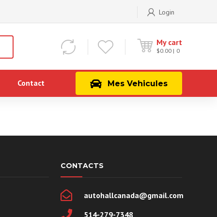
Login
My cart
$
0.00
0
Contact
Mes Vehicules
CONTACTS
autohallcanada@gmail.com
514-279-7348