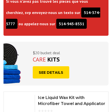
Si vous n'avez pas trouvé les pieces que vous
cherchiez, svp envoyez-nous un texto sur
514-374-
5777
ou appelez-nous sur
514-945-8531
$20 bucket deal
CARE
KITS
SEE DETAILS
Ice Liquid Wax Kit with
Microfiber Towel and Applicator