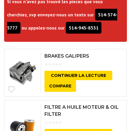
Si vous n'avez pas trouvé les pieces que vous
cherchiez, svp envoyez-nous un texto sur
514-374-
5777
ou appelez-nous sur
514-945-8531
BRAKES GALIPERS
CONTINUER LA LECTURE
COMPARE
FILTRE A HUILE MOTEUR & OIL
FILTER