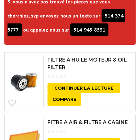
Si vous n'avez pas trouvé les pieces que vous
cherchiez, svp envoyez-nous un texto sur
514-374-
5777
ou appelez-nous sur
514-945-8531
FILTRE A HUILE MOTEUR & OIL
FILTER
CONTINUER LA LECTURE
COMPARE
FITRE A AIR & FILTRE A CABINE