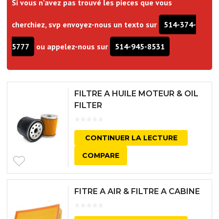
Si vous n'avez pas trouvé les pieces que vous
cherchiez, svp envoyez-nous un texto sur
514-374-
5777
ou appelez-nous sur
514-945-8531
FILTRE A HUILE MOTEUR & OIL
FILTER
CONTINUER LA LECTURE
COMPARE
FITRE A AIR & FILTRE A CABINE