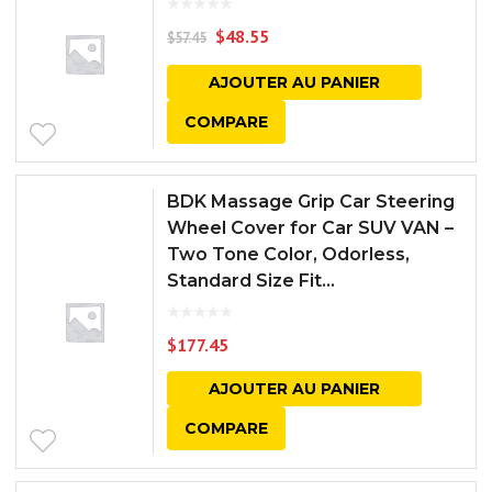
$
48.55
$
57.45
AJOUTER AU PANIER
COMPARE
BDK Massage Grip Car Steering
Wheel Cover for Car SUV VAN –
Two Tone Color, Odorless,
Standard Size Fit...
$
177.45
AJOUTER AU PANIER
COMPARE