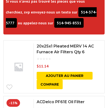
Si vous n'avez pas trouvé les pieces que vous
cherchiez, svp envoyez-nous un texto sur
514-374-
5777
ou appelez-nous sur
514-945-8531
20x25x1 Pleated MERV 14 AC
Furnace Air Filters Qty 6
$
11.14
AJOUTER AU PANIER
COMPARE
ACDelco PF61E Oil Filter
-15%