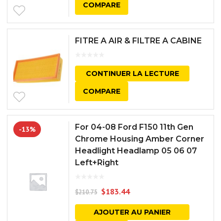
COMPARE
FITRE A AIR & FILTRE A CABINE
CONTINUER LA LECTURE
COMPARE
For 04-08 Ford F150 11th Gen
-13%
Chrome Housing Amber Corner
Headlight Headlamp 05 06 07
Left+Right
$
183.44
$
210.75
AJOUTER AU PANIER