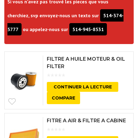
Si vous n'avez pas trouvé les pieces que vous
cherchiez, svp envoyez-nous un texto sur
514-374-
5777
ou appelez-nous sur
514-945-8531
FILTRE A HUILE MOTEUR & OIL
FILTER
CONTINUER LA LECTURE
COMPARE
FITRE A AIR & FILTRE A CABINE