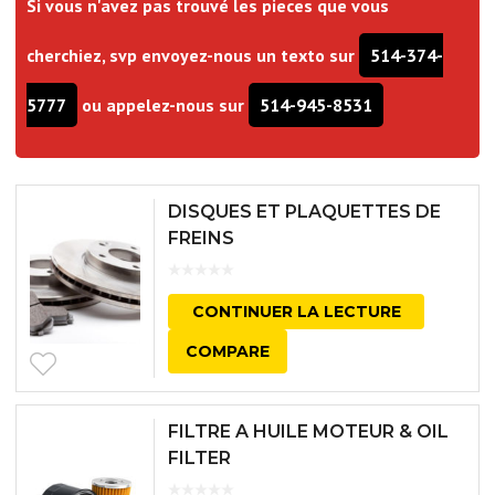
Si vous n'avez pas trouvé les pieces que vous
cherchiez, svp envoyez-nous un texto sur
514-374-
5777
ou appelez-nous sur
514-945-8531
DISQUES ET PLAQUETTES DE
FREINS
CONTINUER LA LECTURE
COMPARE
FILTRE A HUILE MOTEUR & OIL
FILTER