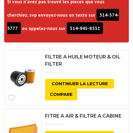
Si vous n'avez pas trouvé les pieces que vous
cherchiez, svp envoyez-nous un texto sur
514-374-
5777
ou appelez-nous sur
514-945-8531
FILTRE A HUILE MOTEUR & OIL
FILTER
CONTINUER LA LECTURE
COMPARE
FITRE A AIR & FILTRE A CABINE