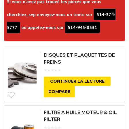
Si vous n'avez pas trouvé les pieces que vous
cherchiez, svp envoyez-nous un texto sur
514-374-
5777
ou appelez-nous sur
514-945-8531
DISQUES ET PLAQUETTES DE
FREINS
CONTINUER LA LECTURE
COMPARE
FILTRE A HUILE MOTEUR & OIL
FILTER