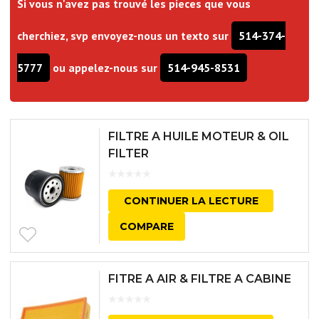
Si vous n'avez pas trouvé les pieces que vous
cherchiez, svp envoyez-nous un texto sur
514-374-
5777
ou appelez-nous sur
514-945-8531
FILTRE A HUILE MOTEUR & OIL
FILTER
CONTINUER LA LECTURE
COMPARE
FITRE A AIR & FILTRE A CABINE