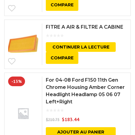
COMPARE
FITRE A AIR & FILTRE A CABINE
CONTINUER LA LECTURE
COMPARE
For 04-08 Ford F150 11th Gen
-13%
Chrome Housing Amber Corner
Headlight Headlamp 05 06 07
Left+Right
$
183.44
$
210.75
AJOUTER AU PANIER