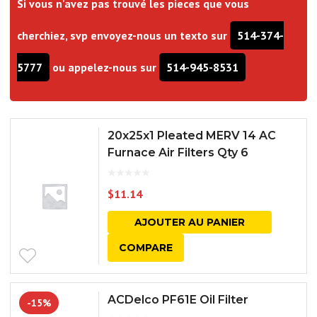
Si vous n'avez pas trouvé les pieces que vous
cherchiez, svp envoyez-nous un texto sur
514-374-
5777
ou appelez-nous sur
514-945-8531
20x25x1 Pleated MERV 14 AC
Furnace Air Filters Qty 6
$
11.14
AJOUTER AU PANIER
COMPARE
ACDelco PF61E Oil Filter
-15%