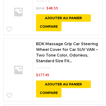
$
48.55
$
57.45
AJOUTER AU PANIER
COMPARE
BDK Massage Grip Car Steering
Wheel Cover for Car SUV VAN –
Two Tone Color, Odorless,
Standard Size Fit...
$
177.45
AJOUTER AU PANIER
COMPARE