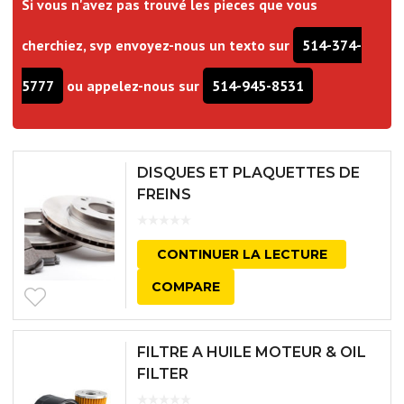
Si vous n'avez pas trouvé les pieces que vous
cherchiez, svp envoyez-nous un texto sur
514-374-
5777
ou appelez-nous sur
514-945-8531
DISQUES ET PLAQUETTES DE
FREINS
CONTINUER LA LECTURE
COMPARE
FILTRE A HUILE MOTEUR & OIL
FILTER