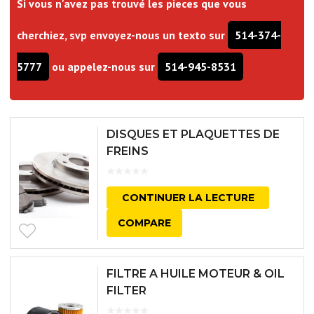
Si vous n'avez pas trouvé les pieces que vous
cherchiez, svp envoyez-nous un texto sur
514-374-
5777
ou appelez-nous sur
514-945-8531
DISQUES ET PLAQUETTES DE
FREINS
CONTINUER LA LECTURE
COMPARE
FILTRE A HUILE MOTEUR & OIL
FILTER