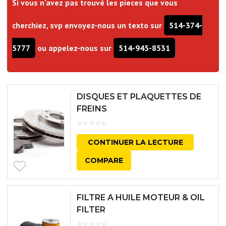
Si vous n'avez pas trouvé les pieces que vous
cherchiez, svp envoyez-nous un texto sur
514-374-
5777
ou appelez-nous sur
514-945-8531
DISQUES ET PLAQUETTES DE
FREINS
CONTINUER LA LECTURE
COMPARE
FILTRE A HUILE MOTEUR & OIL
FILTER