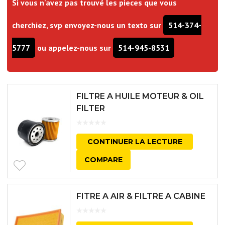
Si vous n'avez pas trouvé les pieces que vous
cherchiez, svp envoyez-nous un texto sur
514-374-
5777
ou appelez-nous sur
514-945-8531
FILTRE A HUILE MOTEUR & OIL
FILTER
CONTINUER LA LECTURE
COMPARE
FITRE A AIR & FILTRE A CABINE