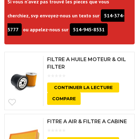
Si vous n'avez pas trouvé les pieces que vous
cherchiez, svp envoyez-nous un texto sur
514-374-
5777
ou appelez-nous sur
514-945-8531
FILTRE A HUILE MOTEUR & OIL
FILTER
CONTINUER LA LECTURE
COMPARE
FITRE A AIR & FILTRE A CABINE