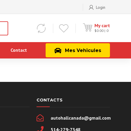
Login
My cart
$
0.00
0
Contact
Mes Vehicules
CONTACTS
autohallcanada@gmail.com
514-279-7348