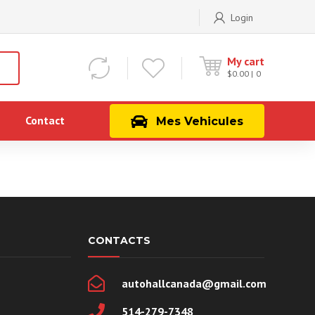
Login
My cart
$
0.00
0
Contact
Mes Vehicules
CONTACTS
autohallcanada@gmail.com
514-279-7348