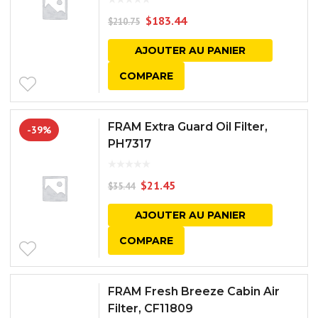
$
183.44
$
210.75
AJOUTER AU PANIER
COMPARE
FRAM Extra Guard Oil Filter,
-39%
PH7317
$
21.45
$
35.44
AJOUTER AU PANIER
COMPARE
FRAM Fresh Breeze Cabin Air
Filter, CF11809