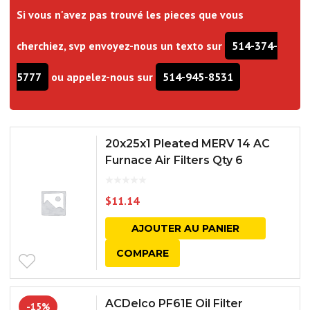
Si vous n'avez pas trouvé les pieces que vous
cherchiez, svp envoyez-nous un texto sur
514-374-
5777
ou appelez-nous sur
514-945-8531
20x25x1 Pleated MERV 14 AC
Furnace Air Filters Qty 6
$
11.14
AJOUTER AU PANIER
COMPARE
ACDelco PF61E Oil Filter
-15%