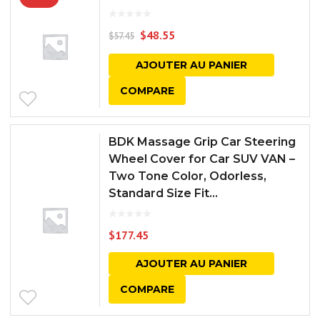
$
48.55
$
57.45
AJOUTER AU PANIER
COMPARE
BDK Massage Grip Car Steering
Wheel Cover for Car SUV VAN –
Two Tone Color, Odorless,
Standard Size Fit...
$
177.45
AJOUTER AU PANIER
COMPARE