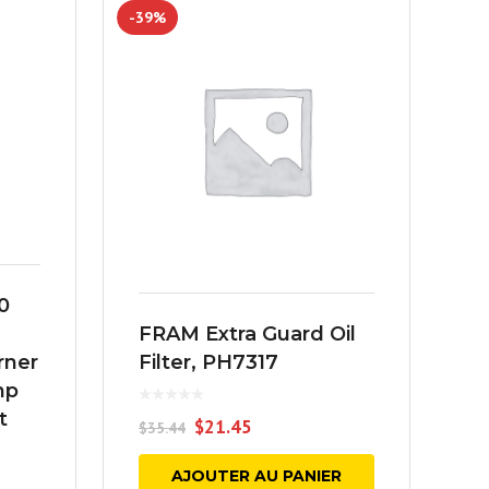
-39%
0
FRAM Extra Guard Oil
rner
Filter, PH7317
mp
t
$
21.45
$
35.44
AJOUTER AU PANIER