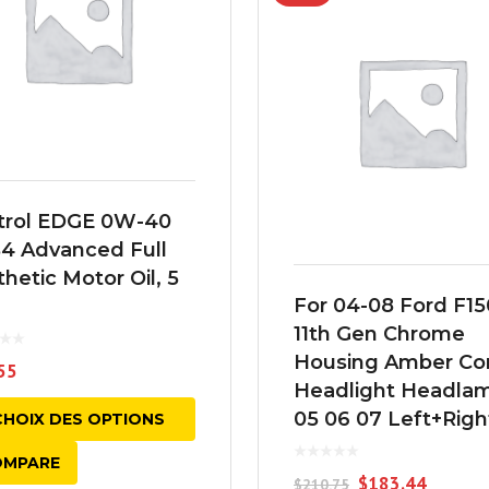
trol EDGE 0W-40
4 Advanced Full
hetic Motor Oil, 5
For 04-08 Ford F15
11th Gen Chrome
Housing Amber Co
55
Headlight Headla
05 06 07 Left+Righ
CHOIX DES OPTIONS
OMPARE
$
183.44
$
210.75