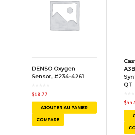
Cas
DENSO Oxygen
A3B
Sensor, #234-4261
Synt
QT
$
18.77
$
33.
AJOUTER AU PANIER
COMPARE
C