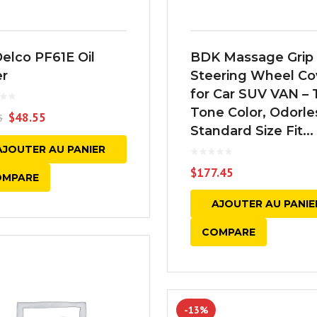
elco PF61E Oil
BDK Massage Grip 
er
Steering Wheel Co
for Car SUV VAN –
Tone Color, Odorle
$
48.55
5
Standard Size Fit...
AJOUTER AU PANIER
$
177.45
OMPARE
AJOUTER AU PANIE
COMPARE
-13%