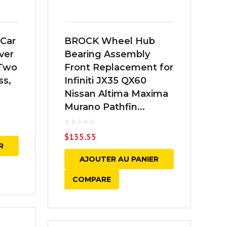
Car
BROCK Wheel Hub
ver
Bearing Assembly
 Two
Front Replacement for
ss,
Infiniti JX35 QX60
Nissan Altima Maxima
Murano Pathfin...
$
135.55
R
AJOUTER AU PANIER
COMPARE