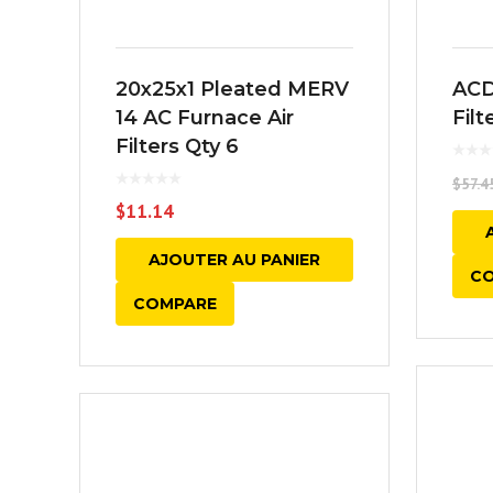
20x25x1 Pleated MERV
ACD
14 AC Furnace Air
Filt
Filters Qty 6
$
57.4
$
11.14
AJOUTER AU PANIER
C
COMPARE