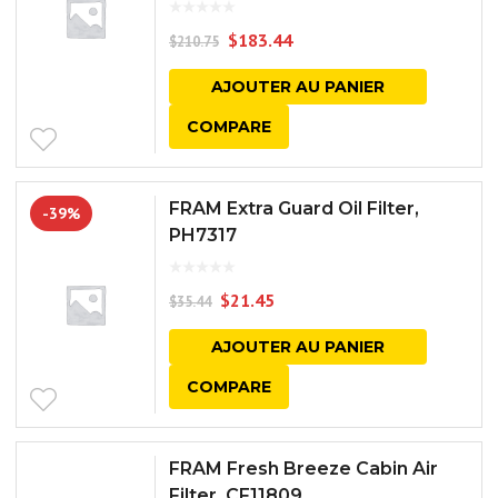
$
183.44
$
210.75
AJOUTER AU PANIER
COMPARE
FRAM Extra Guard Oil Filter,
-39%
PH7317
$
21.45
$
35.44
AJOUTER AU PANIER
COMPARE
FRAM Fresh Breeze Cabin Air
Filter, CF11809