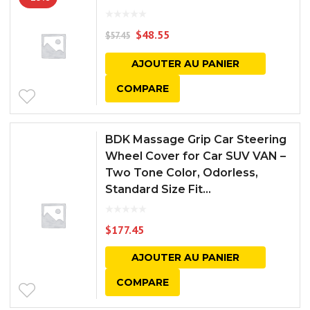
$
48.55
$
57.45
AJOUTER AU PANIER
COMPARE
BDK Massage Grip Car Steering
Wheel Cover for Car SUV VAN –
Two Tone Color, Odorless,
Standard Size Fit...
$
177.45
AJOUTER AU PANIER
COMPARE