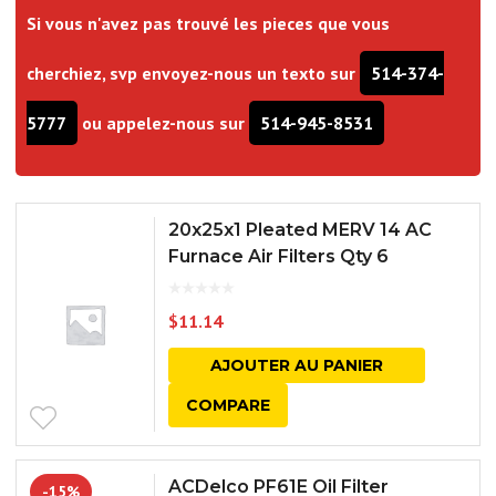
Si vous n'avez pas trouvé les pieces que vous
cherchiez, svp envoyez-nous un texto sur
514-374-
5777
ou appelez-nous sur
514-945-8531
20x25x1 Pleated MERV 14 AC
Furnace Air Filters Qty 6
$
11.14
AJOUTER AU PANIER
COMPARE
ACDelco PF61E Oil Filter
-15%