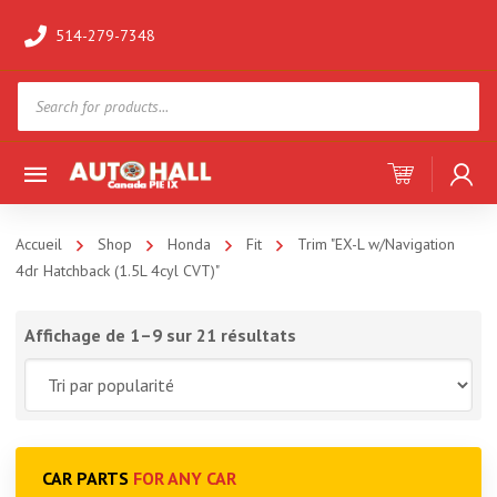
514-279-7348
Products
search
Accueil
Shop
Honda
Fit
Trim "EX-L w/Navigation
4dr Hatchback (1.5L 4cyl CVT)"
Affichage de 1–9 sur 21 résultats
CAR PARTS
FOR ANY CAR