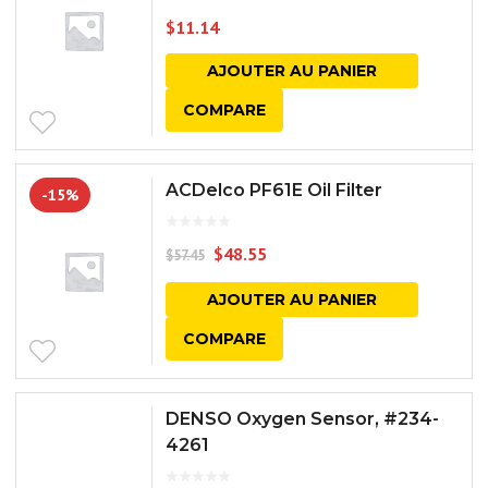
$
11.14
AJOUTER AU PANIER
COMPARE
ACDelco PF61E Oil Filter
-15%
$
48.55
$
57.45
AJOUTER AU PANIER
COMPARE
DENSO Oxygen Sensor, #234-
4261