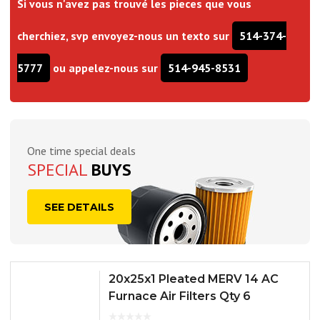
Si vous n'avez pas trouvé les pieces que vous
cherchiez, svp envoyez-nous un texto sur
514-374-
5777
ou appelez-nous sur
514-945-8531
One time special deals
SPECIAL
BUYS
SEE DETAILS
20x25x1 Pleated MERV 14 AC
Furnace Air Filters Qty 6