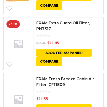
COMPARE
FRAM Extra Guard Oil Filter,
-39%
PH7317
$
21.45
$
35.44
AJOUTER AU PANIER
COMPARE
FRAM Fresh Breeze Cabin Air
Filter, CF11809
$
21.55