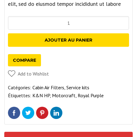
elit, sed do eiusmod tempor incididunt ut labore
quantité
de
FRAM
AJOUTER AU PANIER
Ultra
Synthetic
COMPARE
Oil
Filter,
Add to Wishlist
XG7317
Catégories:
Cabin Air Filters
,
Service kits
Étiquettes:
K&N HP
,
Motorcraft
,
Royal Purple