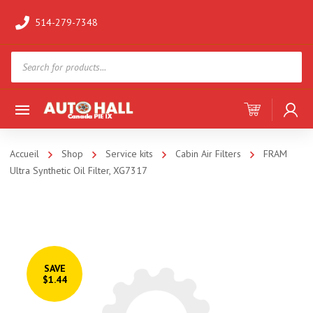
514-279-7348
Products
search
Accueil
Shop
Service kits
Cabin Air Filters
FRAM
Ultra Synthetic Oil Filter, XG7317
SAVE
$1.44