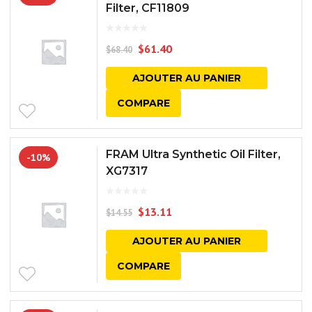
Filter, CF11809
$
61.40
$
68.40
AJOUTER AU PANIER
COMPARE
FRAM Ultra Synthetic Oil Filter,
-10%
XG7317
$
13.11
$
14.55
AJOUTER AU PANIER
COMPARE