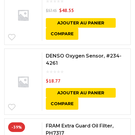
$
48.55
$
57.45
AJOUTER AU PANIER
COMPARE
DENSO Oxygen Sensor, #234-
4261
$
18.77
AJOUTER AU PANIER
COMPARE
FRAM Extra Guard Oil Filter,
-39%
PH7317