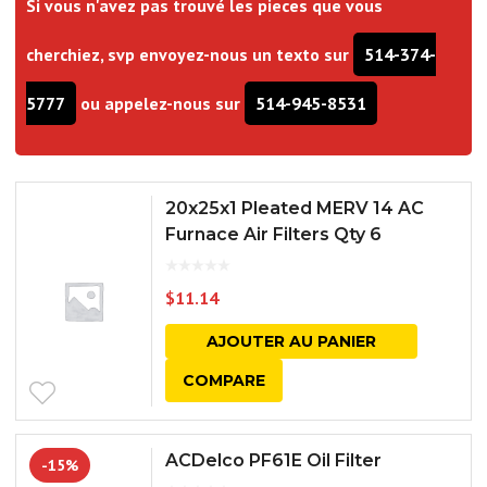
Si vous n'avez pas trouvé les pieces que vous
cherchiez, svp envoyez-nous un texto sur
514-374-
5777
ou appelez-nous sur
514-945-8531
20x25x1 Pleated MERV 14 AC
Furnace Air Filters Qty 6
$
11.14
AJOUTER AU PANIER
COMPARE
ACDelco PF61E Oil Filter
-15%