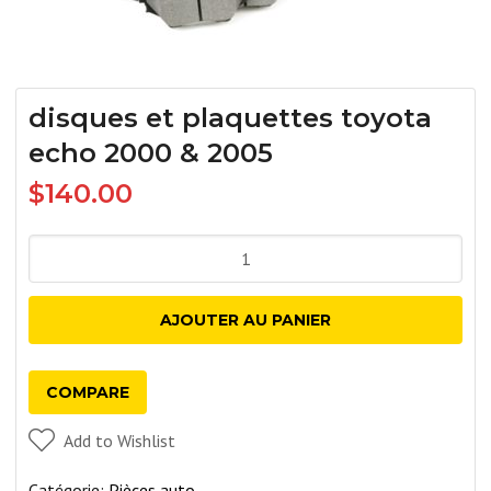
disques et plaquettes toyota
echo 2000 & 2005
$
140.00
quantité
de
disques
AJOUTER AU PANIER
et
plaquettes
COMPARE
toyota
echo
Add to Wishlist
2000
Catégorie:
Pièces auto