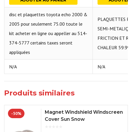
AJOUTER AU PANIER
AJOUTER 
disc et plaquettes toyota echo 2000 &
PLAQUETTES PO
2005 pour seulement 75.00 toute le
SEMI-METALIQU
kit acheter en ligne ou appeller au 514-
FRICTION ET RE
374-5777 certains taxes seront
CHALEUR 59.99
appliquées
N/A
N/A
Produits similaires
Magnet Windshield Windscreen
-50%
Cover Sun Snow