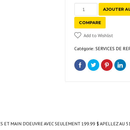
quantité
AJOUTER AU
de
REMPLACEMENT
COMPARE
KIT
Add to Wishlist
AU
COMPLET
Catégorie:
SERVICES DE RE
DES
FREINS
S ET MAIN D’OEUVRE AVEC SEULEMENT 199.99 $ APELLEZ AU 