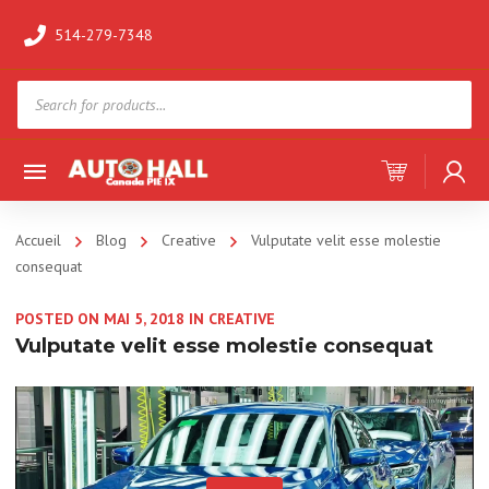
514-279-7348
Products
search
Accueil
Blog
Creative
Vulputate velit esse molestie
consequat
POSTED ON
MAI 5, 2018
IN
CREATIVE
Vulputate velit esse molestie consequat