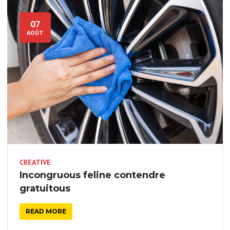
07
AOÛT
CREATIVE
Incongruous feline contendre
gratuitous
READ MORE