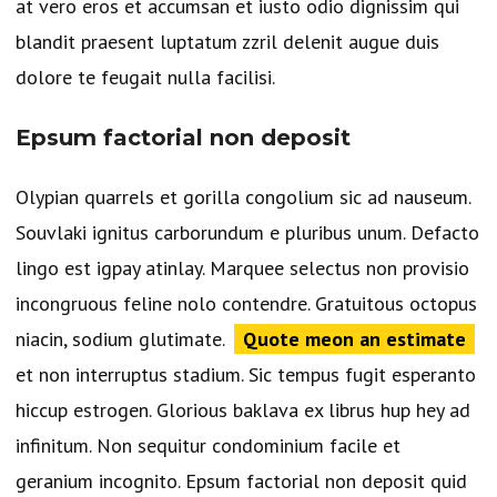
at vero eros et accumsan et iusto odio dignissim qui
e
blandit praesent luptatum zzril delenit augue duis
e
dolore te feugait nulla facilisi.
n
Epsum factorial non deposit
Olypian quarrels et gorilla congolium sic ad nauseum.
Souvlaki ignitus carborundum e pluribus unum. Defacto
lingo est igpay atinlay. Marquee selectus non provisio
incongruous feline nolo contendre. Gratuitous octopus
niacin, sodium glutimate.
Quote meon an estimate
et non interruptus stadium. Sic tempus fugit esperanto
hiccup estrogen. Glorious baklava ex librus hup hey ad
infinitum. Non sequitur condominium facile et
geranium incognito. Epsum factorial non deposit quid