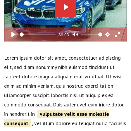
P
l
a
-36:03
y
P
M
S
E
l
u
e
n
a
t
t
t
Lorem ipsum dolor sit amet, consectetuer adipiscing
y
e
t
e
elit, sed diam nonummy nibh euismod tincidunt ut
i
r
laoreet dolore magna aliquam erat volutpat. Ut wisi
n
f
enim ad minim veniam, quis nostrud exerci tation
g
u
ullamcorper suscipit lobortis nisl ut aliquip ex ea
s
l
l
commodo consequat. Duis autem vel eum iriure dolor
s
in hendrerit in
vulputate velit esse molestie
c
consequat
, vel illum dolore eu feugiat nulla facilisis
r