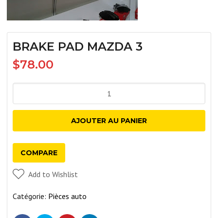
BRAKE PAD MAZDA 3
$
78.00
quantité
de
BRAKE
AJOUTER AU PANIER
PAD
MAZDA
COMPARE
3
Add to Wishlist
Catégorie:
Pièces auto