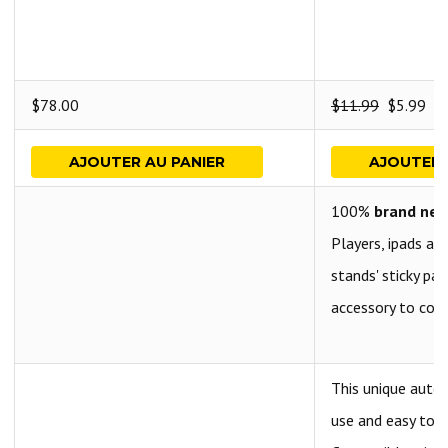
$
78.00
$
11.99
$
5.99
AJOUTER AU PANIER
AJOUTER 
100%
brand ne
Players, ipads a
stands' sticky pad
accessory to comp
This unique autom
use and easy to c