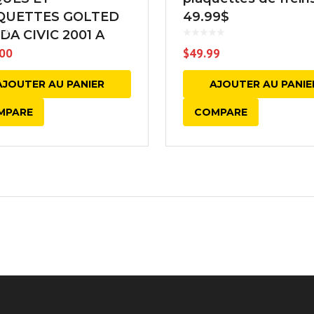
QUETTES GOLTED
49.99$
A CIVIC 2001 A
5
00
$
49.99
AJOUTER AU PANIER
AJOUTER AU PANIE
MPARE
COMPARE