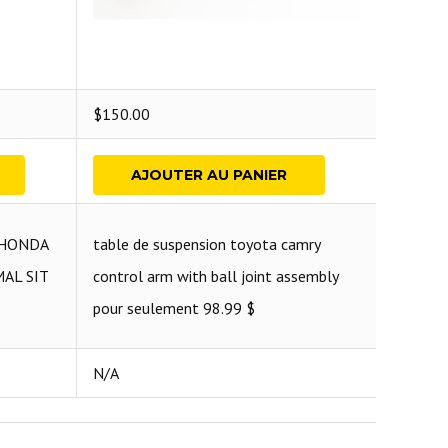
$
150.00
AJOUTER AU PANIER
CON
 HONDA
table de suspension toyota camry
Très bo
MAL SIT
control arm with ball joint assembly
offre
pour seulement 98.99 $
N/A
N/A