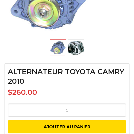
ALTERNATEUR TOYOTA CAMRY
2010
$
260.00
quantité
de
ALTERNATEUR
AJOUTER AU PANIER
TOYOTA