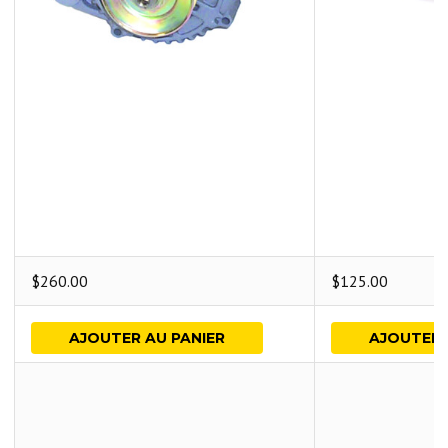
$
260.00
$
125.00
AJOUTER AU PANIER
AJOUTER 